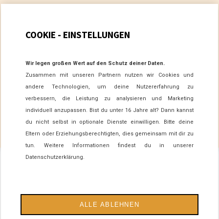
Biolandhof Hold
COOKIE - EINSTELLUNGEN
Felix Hold
Im Wiesengrund 1b | 87547 Missen-Wilhams
Telefon:
+49 (0) 160. 94 75 34 63
Wir legen großen Wert auf den Schutz deiner Daten.
E-Mail:
info@biolandhof-hold-allgaeu.de
Zusammen mit unseren Partnern nutzen wir Cookies und
andere Technologien, um deine Nutzererfahrung zu
verbessern, die Leistung zu analysieren und Marketing
ANRUFEN
E-MAIL SENDEN
individuell anzupassen. Bist du unter 16 Jahre alt? Dann kannst
du nicht selbst in optionale Dienste einwilligen. Bitte deine
WHATSAPP
Eltern oder Erziehungsberechtigten, dies gemeinsam mit dir zu
tun. Weitere Informationen findest du in unserer
Datenschutzerklärung.
IMPRESSUM
DATENSCHUTZERKLÄRUNG
ALLE ABLEHNEN
E-MAIL DATENSCHUTZ
AGB
BARRIEREFREIHEIT